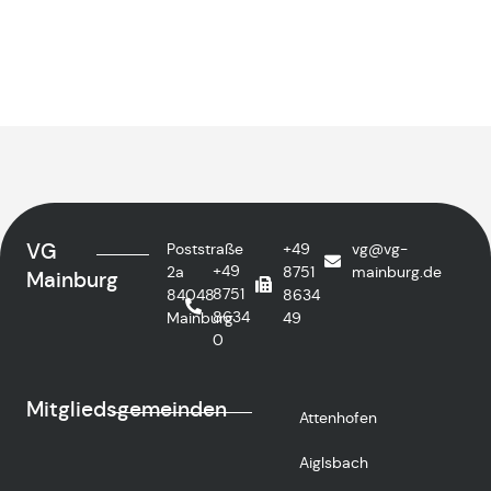
VG
Poststraße
+49
vg@vg-
+49
2a
8751
mainburg.de
Mainburg
8751
84048
8634
8634
Mainburg
49
0
Mitgliedsgemeinden
Attenhofen
Aiglsbach