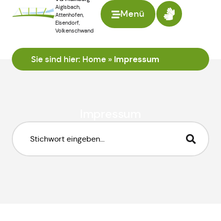
Aiglsbach,
Menü
Attenhofen,
Elsendorf,
Volkenschwand
Sie sind hier:
Home
»
Impressum
Impressum