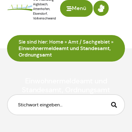
Aiglsbach,
Menü
Attenhofen,
Elsendorf,
Volkenschwand
Sie sind hier:
Home
»
Amt / Sachgebiet
»
Einwohnermeldeamt und Standesamt,
Ordnungsamt
Einwohnermeldeamt und
Standesamt, Ordnungsamt