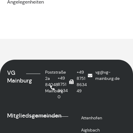
Angelegenheiten
VG
Poststraße
+49
vg@vg-
+49
2a
8751
mainburg.de
Mainburg
8751
84048
8634
8634
Mainburg
49
0
Mitgliedsgemeinden
Attenhofen
Aiglsbach